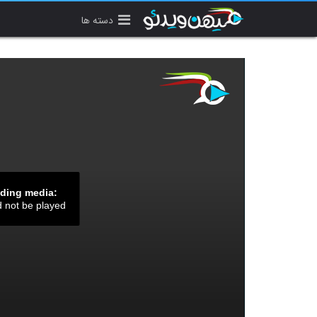
دسته ها
ading media:
d not be played