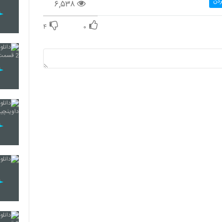
ردن
۶,۵۳۸
۴
۰