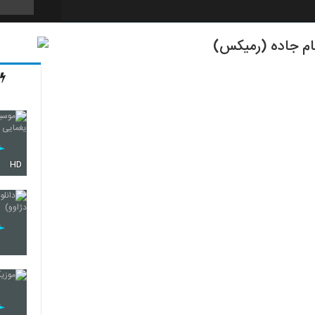
نام جاده (رمیکس)
113
114
HD
115
116
117