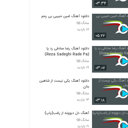
موزیک زیبای اصلا حواست هست از سان بند
۰۳:۳۴
۹۵۲ بازدید
دانلود آهنگ امین حبیبی بی رحم
سانگ 98
Mohammad Lotfi Narefigh
۱۸ بازدید
۴,۲۴۴ بازدید
۰۵:۲۲
دانلود آهنگ جدید و زیبای علیرضا آذر با نام آلبوم
دانلود آهنگ رضا صادقی رد پا
۱,۱۳۸ بازدید
(Reza Sadeghi Rade Pa)
سانگ 98
۰۳:۰۷
۱۷ بازدید
دانلود آهنگ جدید و زیبای آرمین نصرتی با نام
سر کاری
دانلود آهنگ یکی نیست از شاهین
۸۹۸ بازدید
بنان
سانگ 98
دانلود آهنگ آقای داماد از آرمین نصرتی به همراه
متن ترانه
۰۳:۱۸
۱۳ بازدید
۴,۹۲۱ بازدید
آهنگ دل دیوونه از راغب(پاپ)
آهنگ گلپری جون از آرمین نصرتی(پاپ)
سانگ 98
۹,۰۶۸ بازدید
۲۱ بازدید