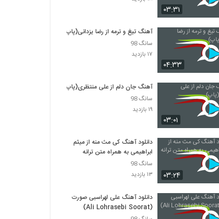
Amir hossein modares Khabo Roya
۰۳:۳۱
۶۱۶ بازدید
آهنگ تیغ و ترمه از رضا یزدانی(پاپ)
آهنگ فکر تو از محسن یگانه(پاپ)
سانگ 98
۱,۸۵۲ بازدید
۱۷ بازدید
۰۴:۳۳
آهنگ مهدی احمدوند بنام دیوار
آهنگ جان دلم از علی منتظری(پاپ)
۲,۱۳۱ بازدید
سانگ 98
۱۹ بازدید
۰۳:۰۱
دانلود آهنگ مصطفی پاشایی فقط عشق
۱,۰۱۵ بازدید
دانلود آهنگ کی مث منه از میثم
ابراهیمی به همراه متن ترانه
دانلود آهنگ محمدرضا شعبان زاده اینجوری
سانگ 98
بهتره
۰۳:۲۴
۱۳ بازدید
۲,۲۳۹ بازدید
دانلود آهنگ علی لهراسبی صورت
آهنگ مهدی مدرس بنام دیوونه بازی
(Ali Lohrasebi Soorat)
۸۹۲ بازدید
سانگ 98