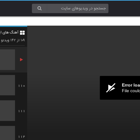
107
آهنگ های ایر
108
۱۴۲
۱۰۹
از
ویدئو
Error lo
110
File coul
111
112