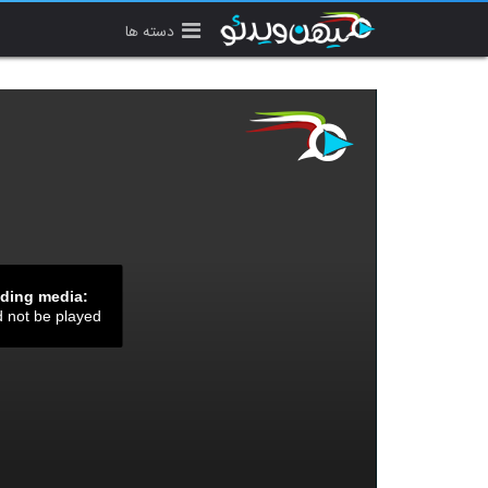
دسته ها
ading media:
d not be played