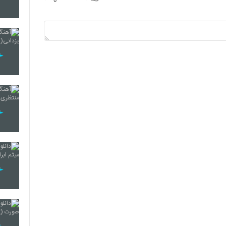
129
130
131
132
133
134