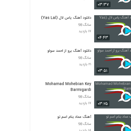
۰۳:۳۷
دانلود آهنگ مرتضی غلامی عاشقم باش
دانلود آهنگ یاس لال (Yas Lal)
۱,۴۲۸ بازدید
سانگ 98
۱۷ بازدید
آهنگ کمر باریک از وحید فریاد(پاپ)
۰۴:۴۳
۲,۴۴۲ بازدید
دانلود آهنگ برو از احمد سولو
سانگ 98
Mahan Bahramkhan Ravanparish
۲۱ بازدید
۶۲۲ بازدید
۰۳:۵۱
Mohamad Mohebian Key
دانلود آهنگ مهدی ماهان جادوی چشمات
(Mehdi Mahan Jadooye Cheshmat)
Barmigardi
۱,۳۹۶ بازدید
سانگ 98
۰۳:۲۵
۱۷ بازدید
دانلود آهنگ دنیای خیالی از ناصر صدر
۸۳۶ بازدید
آهنگ عماد بنام اسم تو
سانگ 98
۱۸ بازدید