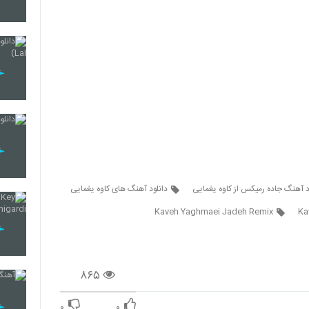
124
125
126
د آهنگ جاده رمیکس از کاوه یغمایی
دانلود آهنگ های کاوه یغمایی
Kaveh Yaghmaei Jadeh Remix
Ka
127
۸۶۵
128
۰
۰