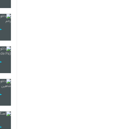
118
119
120
121
122
123