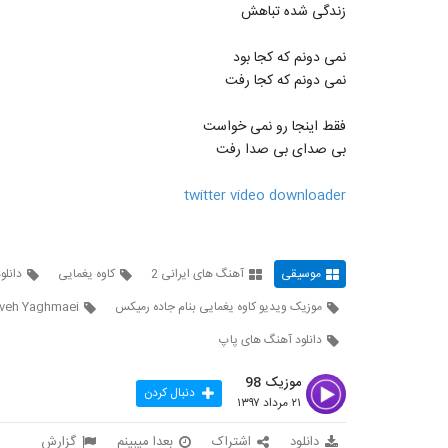
زندگی شده تباهش
نمی دونم که کجا بود
نمی دونم که کجا رفت
فقط اینجا رو نمی خواست
بی صدای بی صدا رفت
twitter video downloader
موسیقی
آهنگ های ایرانی 2
کاوه یغمایی
دانلو
موزیک ویدیو کاوه یغمایی بنام جاده رمیکس
veh Yaghmaei
دانلود آهنگ های پاپ
موزیک 98
دنبال کردن
۲۱ مرداد ۱۳۹۷
دانلود
اشتراک
بعدا میبینم
گزارش