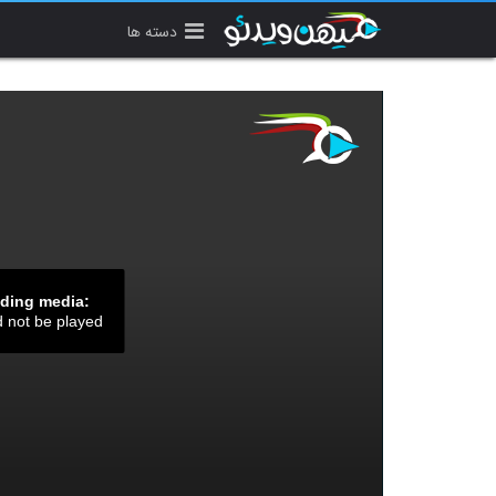
دسته ها
ading media:
d not be played