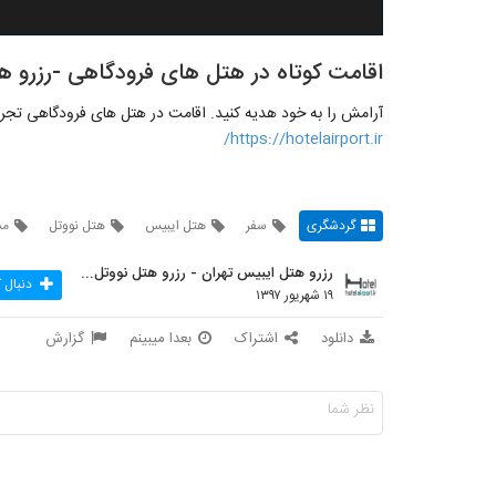
اقامت کوتاه در هتل های فرودگاهی -رزرو ه
آرامش را به خود هدیه کنید. اقامت در هتل های فرودگاهی تجر
https://hotelairport.ir/
گردشگری
سفر
هتل ایبیس
هتل نووتل
مس
رزرو هتل ایبیس تهران - رزرو هتل نووتل تهران
دنبال 
۱۹ شهریور ۱۳۹۷
دانلود
اشتراک
بعدا میبینم
گزارش