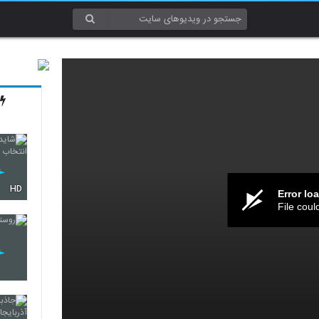
HD
Error lo
File coul