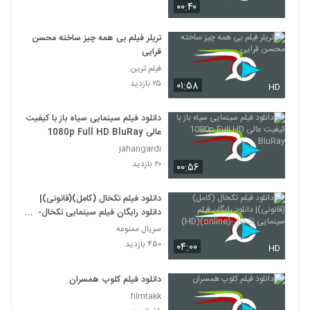
۰۰:۴۰
دانلود فیلم وروجک ها با لینک مستقیم و
کیفیت عالی
تریلر فیلم بی همه چیز ساخته محسن
19
۲,۰۳۵ بازدید
قرایی
فیلم ترین
فیلم ایرانی من کارگرم
۲۵ بازدید
۰۱:۵۸
HD
۲,۱۲۳ بازدید
20
دانلود فیلم سینمایی سیاه باز با کیفیت
عالی 1080p Full HD BluRay
دانلود فیلم سینمایی بیتابی بیتا
jahangardi
۱,۳۲۶ بازدید
21
۲۰ بازدید
۰۰:۵۶
دانلود فیلم اطراف آرامش با کیفیت عالی
دانلود فیلم تکخال (کامل)(قانونی)|
۴۶۳ بازدید
22
دانلود رایگان فیلم سینمایی تکخال-
(online)(HD)
سریال ممنوعه
۴۵۰ بازدید
دانلود فیلم بغض با کیفیت عالی
۰۴:۰۰
HD
۱,۵۰۱ بازدید
23
دانلود فیلم کلوپ همسران
filmtakk
دانلود فیلم قصه پریا به کارگردانی فریدون