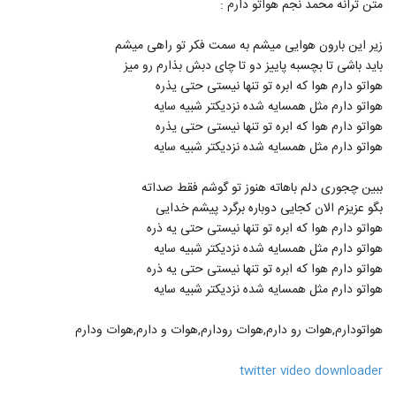
متن ترانه محمد نجم هواتو دارم :
100
۱,۲۸۶ بازدید
زیر این بارون هوایی میشم به سمت فکر تو راهی میشم
آهنگ علی پارسا بنام بمون واسم
باید باشی تا بچسبه پاییز دو تا چای دبش بذارم رو میز
۴,۹۹۸ بازدید
101
هواتو دارم هوا که ابره تو تنها نیستی حتی یذره
هواتو دارم مثل همسایه شده نزدیکتر شبیه سایه
آهنگ بد نشو از محمد چناری(پاپ)
هواتو دارم هوا که ابره تو تنها نیستی حتی یذره
۷۷۱ بازدید
هواتو دارم مثل همسایه شده نزدیکتر شبیه سایه
102
ببین چجوری دلم باهاته هنوز تو گوشم فقط صداته
دانلود آهنگ تریپل بند مال منی
بگو عزیزم الان کجایی دوباره برگرد پیشم خدایی
۲,۱۹۸ بازدید
103
هواتو دارم هوا که ابره تو تنها نیستی حتی یه ذره
هواتو دارم مثل همسایه شده نزدیکتر شبیه سایه
آهنگ سالار (جدید) بنام دستامو ول نکن
هواتو دارم هوا که ابره تو تنها نیستی حتی یه ذره
۱,۱۰۴ بازدید
هواتو دارم مثل همسایه شده نزدیکتر شبیه سایه
104
هواتودارم,هوات رو دارم,هوات رودارم,هوات و دارم,هوات ودارم
دانلود آهنگ محمدرضا هدایتی من دیوانه
نیستم
105
۱,۰۳۹ بازدید
twitter video downloader