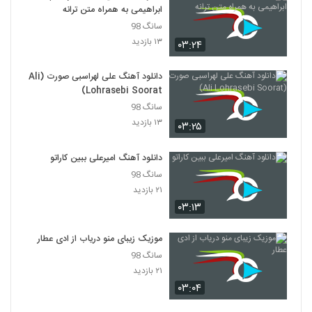
ابراهیمی به همراه متن ترانه
سانگ 98
Amir hossein modares Khabo Roya
۱۳ بازدید
۶۱۶ بازدید
۰۳:۲۴
129
دانلود آهنگ علی لهراسبی صورت (Ali
آهنگ فکر تو از محسن یگانه(پاپ)
Lohrasebi Soorat)
۱,۸۵۲ بازدید
130
سانگ 98
۱۳ بازدید
۰۳:۲۵
آهنگ مهدی احمدوند بنام دیوار
۲,۱۳۳ بازدید
دانلود آهنگ امیرعلی ببین کاراتو
131
سانگ 98
۲۱ بازدید
دانلود آهنگ مصطفی پاشایی فقط عشق
۰۳:۱۳
۱,۰۱۵ بازدید
132
موزیک زیبای منو دریاب از ادی عطار
دانلود آهنگ محمدرضا شعبان زاده اینجوری
سانگ 98
بهتره
133
۲۱ بازدید
۲,۲۳۹ بازدید
۰۳:۰۴
آهنگ مهدی مدرس بنام دیوونه بازی