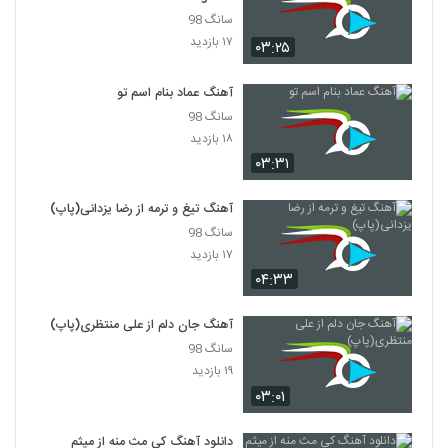
آهنگ گلپری جون از آرمین نصرتی(پاپ)
سانگ 98
۹,۰۶۸ بازدید
۱۷ بازدید
123
۰۳:۲۵
دانلود آهنگ مرتضی غلامی عاشقم باش
آهنگ عماد بنام اسم تو
۱,۴۲۸ بازدید
سانگ 98
124
۱۸ بازدید
۰۳:۳۱
آهنگ کمر باریک از وحید فریاد(پاپ)
۲,۴۴۲ بازدید
125
آهنگ تیغ و ترمه از رضا یزدانی(پاپ)
سانگ 98
Mahan Bahramkhan Ravanparish
۱۷ بازدید
۶۲۲ بازدید
۰۴:۳۳
126
آهنگ جان دلم از علی منتظری(پاپ)
دانلود آهنگ مهدی ماهان جادوی چشمات
(Mehdi Mahan Jadooye Cheshmat)
سانگ 98
127
۱,۳۹۶ بازدید
۱۹ بازدید
۰۳:۰۱
دانلود آهنگ دنیای خیالی از ناصر صدر
۸۳۶ بازدید
128
دانلود آهنگ کی مث منه از میثم