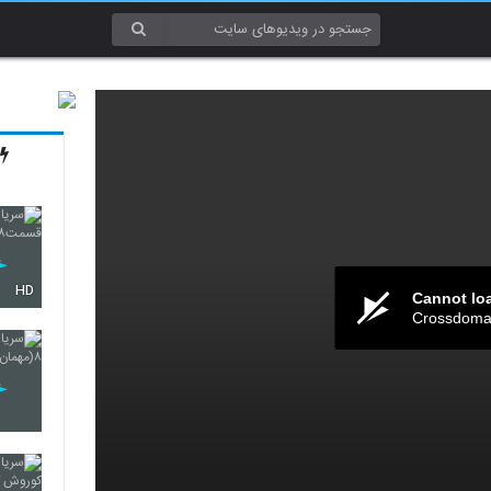
HD
Cannot lo
Crossdomai