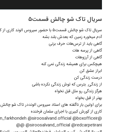
سریال تاک شو چالش قسمت۵
سریال تاک شو چالش قسمت۵ با حضور سیروس الوند کاری از کوروش کبیری
آدم میخوره زمین که بعدش بلند بشه
گاهی باید از ترس‌هات حرف بزنی
گاهی از پرسه هات
گاهی از آرزوهات
هیچکس برای همیشه زندگی نمی کنه
ابراز عشق کن
درست زندگی کن
از زندگی ِ بترس که توش زندگی نکرده باشی
هرگز زندگی رو مثل قبل نخواه
بهتر از قبل بخواه
برای اولین بار ناگفته های استاد سیروس الونددر تاک شو چالش
کاری از کورش کبیری با اجرای سلمان فرخنده
‏@_farkhondeh @siroosalvand.official @boxofficeir
@siroosalvand_official @redcarpetirani @@
#سریال#کورش_کبیری#سلمان_فرخنده#چالش#سیروس_الوند#چ