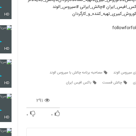
باکس_افیس_ایران #چالش_ایرانی #سیروس_الوند
وروش_کبیری_تهیه_کننده_و_کارگردان
HD
HD
ی سیروس الوند
مصاحبه برنامه چالش با سیروس الوند
ی
چالش قسمت
باکس افیس ایران
HD
۲۹۱
۰
۰
HD