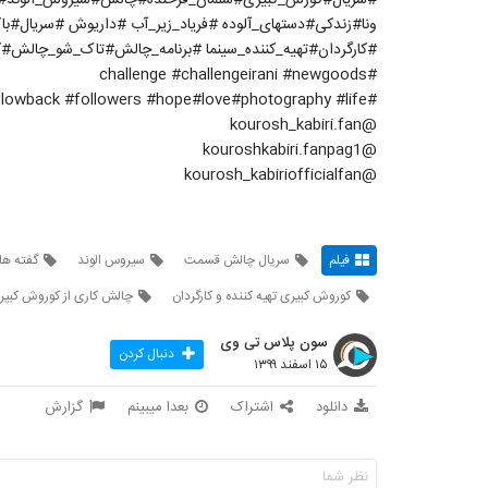
ونا#زندکی#دستهای_آلوده #فریاد_زیر_آب #داریوش #سریال#
#کارگردان#تهیه_کننده_سینما #برنامه_چالش#تاک_شو_چالش#ک
‏#challenge #challengeirani #newgoods
‏#followforfollowback #followers #hope#love#photography #life
@kourosh_kabiri.fan
@kouroshkabiri.fanpag1
@kourosh_kabiriofficialfan
فیلم
سریال چالش قسمت
سیروس الوند
گفته ها
کوروش کبیری تهیه کننده و کارگردان
چالش کاری از کوروش کبیر
سون پلاس تی وی
دنبال کردن
۱۵ اسفند ۱۳۹۹
دانلود
اشتراک
بعدا میبینم
گزارش