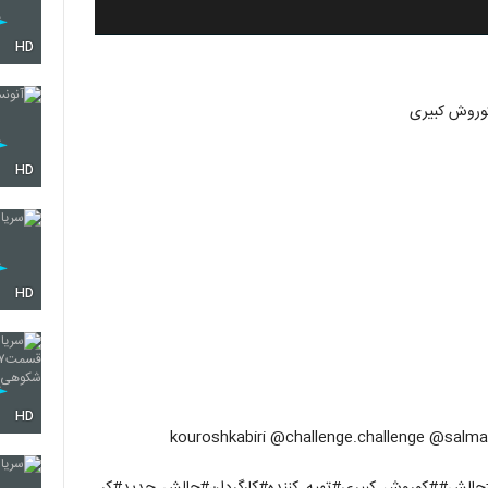
HD
HD
HD
HD
kouroshkabiri @challenge.challenge @salman
الش##کوروش_کبیری#تهیه_کننده#کارگردان#چالش_جدید#کر