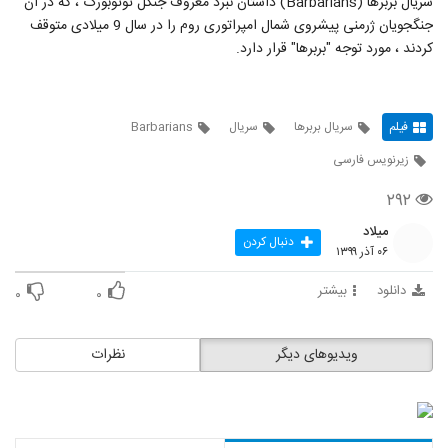
سریال بربرها (Barbarians) داستان نبرد معروف جنگل توتوبورگ ، که در آن
جنگجویان ژرمنی پیشروی شمال امپراتوری روم را در سال 9 میلادی متوقف
کردند ، مورد توجه "بربرها" قرار دارد.
فیلم
سریال بربرها
سریال
Barbarians
زیرنویس فارسی
۲۹۲
میلاد
دنبال کردن
۰۶ آذر ۱۳۹۹
دانلود
بیشتر
۰
۰
ویدیوهای دیگر
نظرات