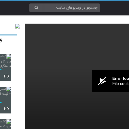
HD
Error lo
File coul
HD