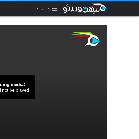
دسته ها
ading media:
d not be played