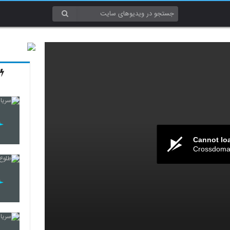
Cannot lo
Crossdomai