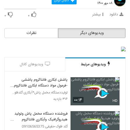
دنبال کردن
۰۸ مهر ۱۴۰۰
دانلود
بیشتر
۰
۰
ویدیوهای دیگر
نظرات
ویدیوهای مرتبط
ویدیوهای کانال
پاشش ابکاری فانتاکروم پاششی
-فرمول مواد دستگاه ابکاری فانتاکروم-
دستگاه مخمل پاش
تولیددستگاه مخمل پاش*آبکاری گلدفلوک 09106565375
۳۱۶ بازدید
۰۰:۱۴
HD
فروشنده دستگاه مخمل پاش وتولید
هیدروگرافیک وآبکاری فانتاکروم
09362022208
گلد فلوک حقیقی 09106565375