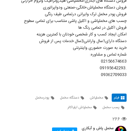
فروش دستگاه های:آبکاری-مخملپاشی-هیدروگرافیک وکروم حرارتی
فروش دستگاه مخملپاش:خانگی-صنعتی ودواپراتوری
فروش پودر مخمل ترک وایرانی درتمامی طیف رنگی
چسب های مخملپاشی و اکلیل پاشی متناسب برای تمامی سطوح
فروش اکلیل در تمامی رنگ ها
امکان ایجاد کسب و کار شخصی خودتان با کمترین هزینه
دستگاه دارای1سال وارانتی3سال خدمات پس از فروش
خرید به صورت حضوری واینترنتی
شماره تماس و مشاوره:
02156674663
.09195642293
09362709033
فیلم
مخملپاش
دستگاه مخمل
پودرمخمل
پسب مخمل
مخملپاش ایلیاکالر
۲۶۶
مخمل پاش و آبکاری