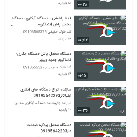
۱۸ بازدید
۰۰:۲۸
فانتا پاششی - دستگاه آبکاری- دستگاه
مخمل پاش آنتیککروم
09029236102
گلد فلوک حقیقی 09106565375
۲۸ بازدید
۰۰:۵۲
دستگاه مخمل پاش-دستگاه ابکاری-
فانتاکروم جدید وبروز
گلد فلوک حقیقی 09106565375
۱۴ بازدید
۰۱:۱۵
سازنده انواع دستگاه های آبکاری
ایلیاکالر09195642293
سازنده وفروشنده دستگاه آبکاری مخملپاش هیدروگرافیک
۱۲ بازدید
۰۰:۳۶
HD
دستگاه مخمل بردکره ضمانت
دار09195642293