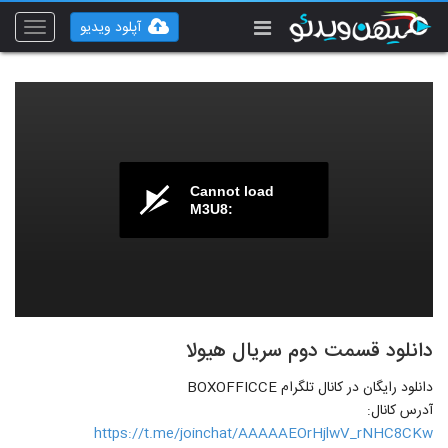
آپلود ویدیو
Toggle
vigation
Cannot load
M3U8:
دانلود قسمت دوم سریال هیولا
دانلود رایگان در کانال تلگرام BOXOFFICCE
آدرس کانال:
https://t.me/joinchat/AAAAAEOrHjlwV_rNHC8CKw