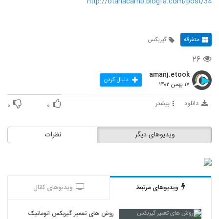
http://otanacarnb.blogfa.com/post/34
متفرقه
گیربکس
۲۶
amanj.etook
دنبال کردن
۱۷ بهمن ۱۴۰۲
دانلود
بیشتر
۰
۰
ویدیوهای دیگر
نظرات
ویدیوهای مرتبط
ویدیوهای کانال
روش های تعمیر گیربکس اتوماتیک