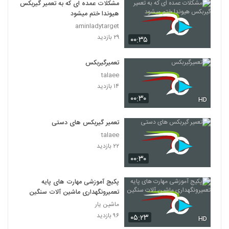
مشکلات عمده ای که به تعمیر گیربکس
هیوندا ختم میشود
aminladytarget
۲۹ بازدید
۰۰:۳۵
تعمیرگیربکس
talaee
۱۴ بازدید
۰۰:۳۰
HD
تعمیر گیربکس های دستی
talaee
۲۲ بازدید
۰۰:۳۰
پکیج آموزشی مهارت های پایه
تعمیرونگهداری ماشین آلات سنگین
ماشین یار
۹۶ بازدید
۰۵:۲۳
HD