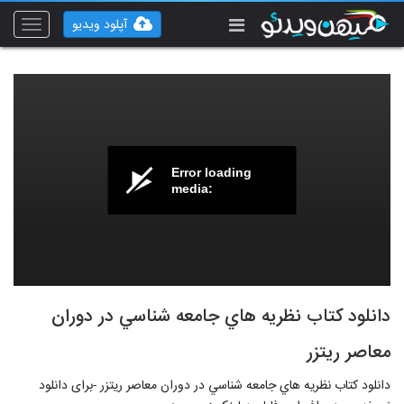
آپلود ویدیو
Toggle
vigation
Error loading
media:
دانلود کتاب نظريه هاي جامعه شناسي در دوران
معاصر ريتزر
دانلود کتاب نظريه هاي جامعه شناسي در دوران معاصر ريتزر -برای دانلود