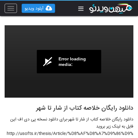
آپلود ویدیو
Toggle
vigation
Error loading
media:
دانلود رایگان خلاصه کتاب از شار تا شهر
دانلود رایگان خلاصه کتاب از شار تا شهر-برای دانلود نسخه پی دی اف این
فایل به لینک زیر بروید
http://usofts.ir/thesis/Article/%D8%AF%D8%A7%D9%86%D9%