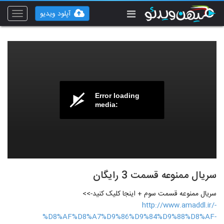
آپلود ویدیو
Toggle
vigation
Error loading
media:
سریال ممنوعه قسمت 3 رایگان
سریال ممنوعه قسمت سوم + اینجا کلیک کنید->>
http://www.amaddl.ir/-
%D8%AF%D8%A7%D9%86%D9%84%D9%88%D8%AF-