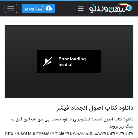
آپلود ویدیو
Toggle
vigation
Error loading
media:
دانلود کتاب اصول انجماد فیشر
دانلود کتاب اصول انجماد فیشر-برای دانلود نسخه پی دی اف این فایل به
لینک زیر بروید
http://usofts.ir/thesis/Article/%DA%A9%D8%AA%D8%A7%D8%