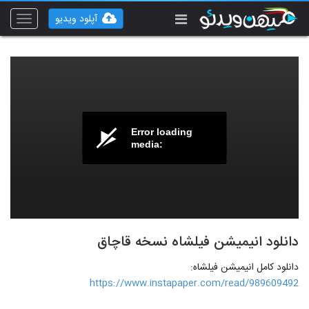
آپلود ویدیو
Toggle
vigation
Error loading
media:
دانلود انیمیشن فیلشاه نسخه قاچاق
دانلود کامل انیمیشن فیلشاه:
https://www.instapaper.com/read/989609492