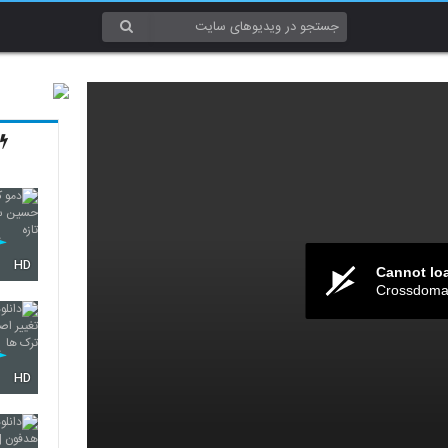
HD
Cannot lo
Crossdomai
HD