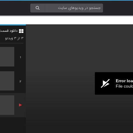
دانلود قسمت 6 هشتگ خاله سوسکه (قسمت ششم ه
۳
۳
از
ویدئو
1
Error lo
2
File coul