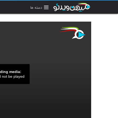
دسته ها
ading media:
d not be played