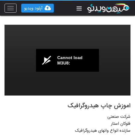
آپلود ویدیو
Toggle
vigation
Cannot load
M3U8:
اموزش چاپ هیدروگرافیک
شرکت صنعتی
فلوکان استار
سازنده انواع وانهای هیدروگرافیک