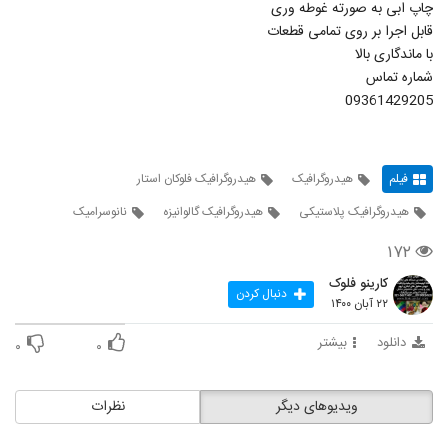
چاپ ابی به صورته غوطه وری
قابل اجرا بر روی تمامی قطعات
با ماندگاری بالا
شماره تماس
09361429205
فیلم
هیدروگرافیک
هیدروگرافیک فلوکان استار
هیدروگرافیک پلاستیکی
هیدروگرافیک گالوانیزه
نانوسرامیک
۱۷۲
کارینو فلوک
دنبال کردن
۲۲ آبان ۱۴۰۰
دانلود
بیشتر
۰
۰
ویدیوهای دیگر
نظرات