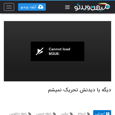
آپلود ویدیو
Toggle
vigation
Cannot load
M3U8:
دیگه با دیدنش تحریک نمیشم
آموزشی
ازدواج
سکس
رابطه جنسی
رابطه زناشویی