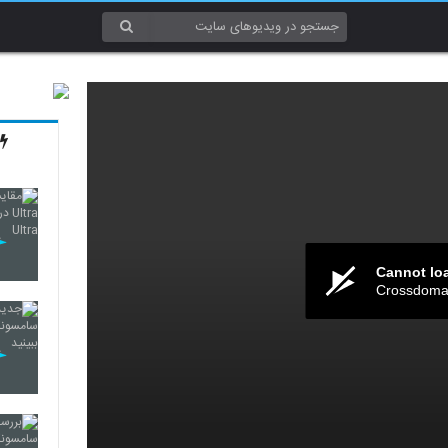
Cannot lo
Crossdomai