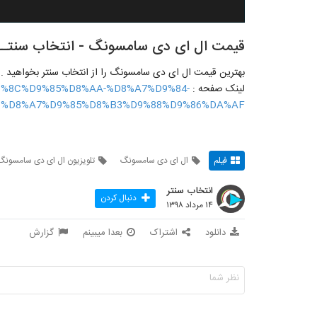
قیمت ال ای دی سامسونگ - انتخاب سنتـــ
بهترین قیمت ال ای دی سامسونگ را از انتخاب سنتر بخواهید .
لینک صفحه :
%DB%8C%D9%85%D8%AA-%D8%A7%D9%84-
%D8%A7%D9%85%D8%B3%D9%88%D9%86%DA%AF/
فیلم
ال ای دی سامسونگ
تلویزیون ال ای دی سامسونگ
انتخاب سنتر
دنبال کردن
۱۴ مرداد ۱۳۹۸
دانلود
اشتراک
بعدا میبینم
گزارش