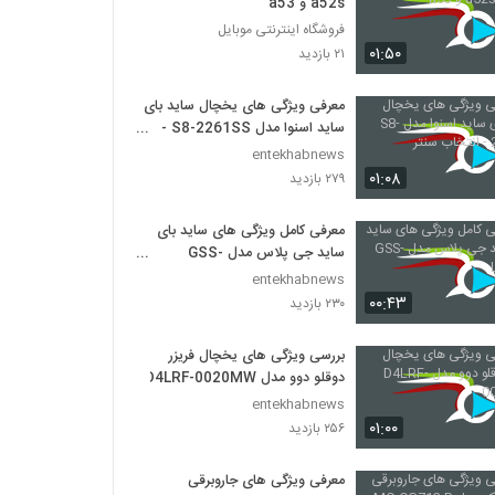
a52s و a53
فروشگاه اینترنتی موبایل
۰۱:۵۰
۲۱ بازدید
معرفی ویژگی های یخچال ساید بای
ساید اسنوا مدل S8-2261SS -
انتخاب سنتر
entekhabnews
۰۱:۰۸
۲۷۹ بازدید
معرفی کامل ویژگی های ساید بای
ساید جی پلاس مدل GSS-
L7515S
entekhabnews
۰۰:۴۳
۲۳۰ بازدید
بررسی ویژگی های یخچال فریزر
دوقلو دوو مدل D4LRF-0020MW
entekhabnews
۰۱:۰۰
۲۵۶ بازدید
معرفی ویژگی های جاروبرقی