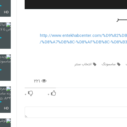
HD
ــر
http://www.entekhabcenter.com/%D9%82
%D8%A7%DB%8C-%D8%AF%DB%8C-%D8%B3
سامسونگ
انتخاب سنتر
۲۲۱
۰
۰
HD