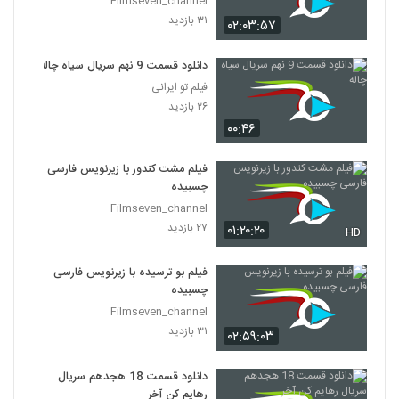
Filmseven_channel
دانلود فیلم پیشونی سفید 2 کامل و رایگان
۳۱ بازدید
۰۲:۰۳:۵۷
۵۱۷ بازدید
39
دانلود قسمت 9 نهم سریال سیاه چاله
قسمت 11 سریال هیولا(کامل)(قانونی)| سریال
فیلم تو ایرانی
هیولا قسمت یازدهم
۲۶ بازدید
40
۲۲۵ بازدید
۰۰:۴۶
دانلود فیلم متری شیش و نیم کامل و رایگان
بدون سانسور
فیلم مشت کندور با زیرنویس فارسی
41
چسبیده
۷۴۹ بازدید
Filmseven_channel
۲۷ بازدید
۰۱:۲۰:۲۰
HD
فیلم بو ترسیده با زیرنویس فارسی
چسبیده
Filmseven_channel
۳۱ بازدید
۰۲:۵۹:۰۳
دانلود قسمت 18 هجدهم سریال
رهایم کن آخر