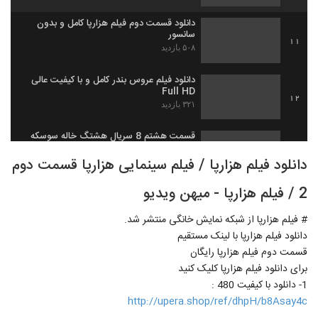
دانلود قسمت دوم فیلم هزارپا کامل و بدون
سانسور
11
۵۰۸ بازدید
دانلود فیلم عروس بندر کامل و با کیفیت عالی
Full HD
12
۳۲۱ بازدید
قسمت هشتم 8 سریال هشتگ خاله سوسکه
(سریال)(ایرانی) | دانلود رایگان قسمت 8
13
سریال هشتگ خاله سوسکه کامل
دانلود فیلم هزارپا / فیلم سینمایی هزارپا قسمت دوم
۵۷۲ بازدید
2 / فیلم هزارپا - میهن ویدیو
دانلود انیمیشن در مسیر باران کامل و رایگان
۲۶۴ بازدید
14
# فیلم هزارپا از شبکه نمایش خانگی منتشر شد.
دانلود فیلم هزارپا با لینک مستقیم
دانلود قسمت نهم فصل دوم سریال ممنوعه |
قسمت دوم فیلم هزارپا رایگان
قسمت 9 فصل 2 ممنوعه (سریال)(کامل) |
برای دانلود فیلم هزارپا کلیک کنید
15
فصل دوم سریال ممنوعه HD
۳۲۴ بازدید
1- دانلود با کیفیت 480 :
http://upera.shop/ref/dhpH/b8Asay4c
دانلود قسمت 4 سریال رقص روی شیشه
(کامل)(سریال)| قسمت چهارم رقص روی