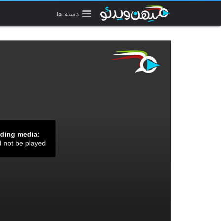
دسته ها
ading media:
d not be played