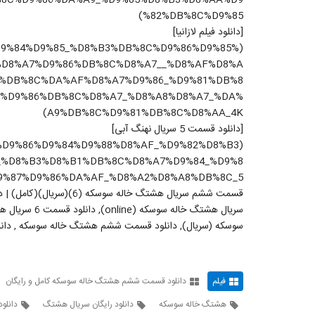
%8C%D9%86%DA%A9_%D9%85%D8%B3%D8%AA%D9
%82%DB%8C%D9%85)
[دانلود فیلم لازانیا]
%8C%D9%84%D9%85_%D8%B3%DB%8C%D9%86%D9%85%
%D8%A7%D9%86%DB%8C%D8%A7__%D8%AF%D8%A
7%DB%8C%DA%AF%D8%A7%D9%86_%D9%81%DB%8
7%D9%86%DB%8C%D8%A7_%D8%A8%D8%A7_%DA%
A9%DB%8C%D9%81%DB%8C%D8%AA_4K)
[دانلود قسمت 5 سریال نهنگ آبی]
%A7%D9%86%D9%84%D9%88%D8%AF_%D9%82%D8%B3
_%D8%B3%D8%B1%DB%8C%D8%A7%D9%84_%D9%8
9%87%D9%86%DA%AF_%D8%A2%D8%A8%DB%8C_5)
سوسکه (سریال), دانلود قسمت ششم هشتگ خاله سوسکه , دانلود سریا
فیلم
دانلود قسمت ششم هشتگ خاله سوسکه کامل و رایگان
هشتگ خاله سوسکه
دانلود رایگان سریال هشتگ
دانلو