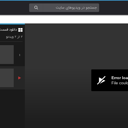
دانلود قسمت
۲
۲
از
ویدئو
1
Error lo
File coul