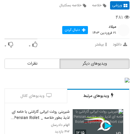
ورزشی
خلاصه
خلاصه بسکتبال
۴۸۱
میلاد
دنبال کردن
۲۱ فروردین ۱۴۰۳
دانلود
بیشتر
۰
۰
ویدیوهای دیگر
نظرات
ویدیوهای مرتبط
ویدیوهای کانال
شیرینی رولت ایرانی گارانتی با خامه ای
لذیذ بطور خلاصه Persian Rolet _
Episode 38 short cut
الهام دادرسان
۳۰۷ بازدید
۱۲:۱۵
HD