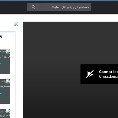
Cannot lo
Crossdomai