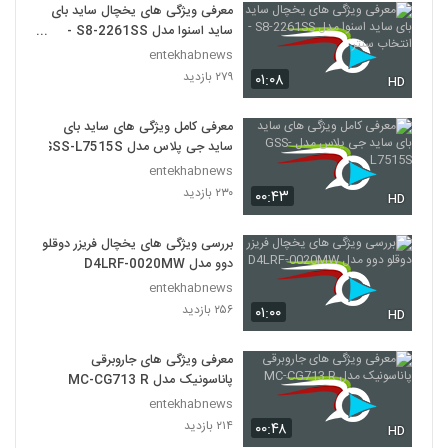
معرفی ویژگی های یخچال ساید بای
ساید اسنوا مدل S8-2261SS -
انتخاب سنتر
entekhabnews
۲۷۹ بازدید
۰۱:۰۸
HD
معرفی کامل ویژگی های ساید بای
ساید جی پلاس مدل GSS-L7515S
entekhabnews
۲۳۰ بازدید
۰۰:۴۳
HD
بررسی ویژگی های یخچال فریزر دوقلو
دوو مدل D4LRF-0020MW
entekhabnews
۲۵۶ بازدید
۰۱:۰۰
HD
معرفی ویژگی های جاروبرقی
پاناسونیک مدل MC-CG713 R
entekhabnews
۲۱۴ بازدید
۰۰:۴۸
HD