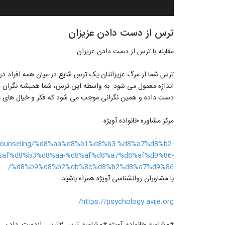
ترس از دست دادن عزیزان
مقابله با ترس از دست دادن عزیزان
ترس شما از مرگ عزیزانتان یک ترس شایع در میان همه افراد
اندازه معمول می شود. به واسطه این ترس، شما همیشه نگران هست
دست داده و همین نگرانی موجب می شود که فکر و خیال های م
مرکز مشاوره خانواده آویژه
cal-counseling/%d8%aa%d8%b1%d8%b3-%d8%a7%d8%b2-
%af%d8%b3%d8%aa-%d8%af%d8%a7%d8%af%d9%86-
%d8%b9%d8%b2%db%8c%d8%b2%d8%a7%d9%86/
با مشاوران روانشناسی آویژه همراه باشید
https://psychology.avije.org/
#مشاوره_خانواده_آویژه #مشاوره_ترس #ترس_ازدست_دادن