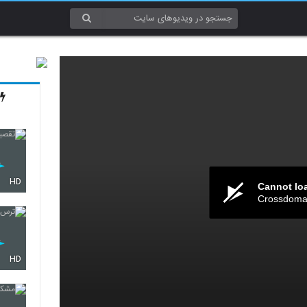
HD
Cannot lo
Crossdomai
HD