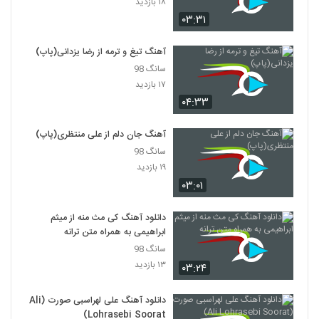
۱۸ بازدید
۰۳:۳۱
آهنگ پل از علیرضا قربانی(سنتی)
۶۰۵ بازدید
2198
آهنگ تیغ و ترمه از رضا یزدانی(پاپ)
سانگ 98
۱۷ بازدید
آهنگ لحظه به لحظه از معین اسدپور(پاپ)
۳۲۶ بازدید
۰۴:۳۳
2199
آهنگ جان دلم از علی منتظری(پاپ)
موزیک زیبای نوروز صبا از هادی حسن بیگی
سانگ 98
۲۵۶ بازدید
2200
۱۹ بازدید
۰۳:۰۱
دانلود آهنگ کاش از حسام مقدم
۲۷۸ بازدید
دانلود آهنگ کی مث منه از میثم
2201
ابراهیمی به همراه متن ترانه
سانگ 98
آهنگ مهدی فغانی بنام بعد تو
۱۳ بازدید
۰۳:۲۴
۳۲۴ بازدید
2202
دانلود آهنگ علی لهراسبی صورت (Ali
امیر درباری آهنگ دلبر
Lohrasebi Soorat)