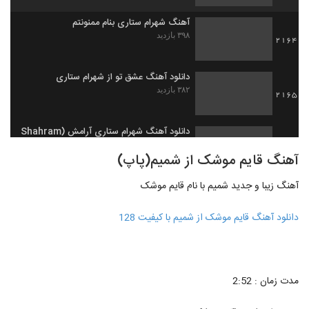
آهنگ شهرام ستاری بنام ممنونتم
۳۹۸ بازدید
2164
دانلود آهنگ عشق تو از شهرام ستاری
۳۸۲ بازدید
2165
دانلود آهنگ شهرام ستاری آرامش (Shahram
Sattari Aramesh)
2166
آهنگ قایم موشک از شمیم(پاپ)
۲۹۷ بازدید
آهنگ زیبا و جدید شمیم با نام قایم موشک
شهرام نیک یار آهنگ تا همیشه (ورژن جدید)
۳۳۱ بازدید
2167
دانلود آهنگ قایم موشک از شمیم با کیفیت 128
Shahram Mirjalali Shegefta
۲۸۸ بازدید
2168
مدت زمان : 2:52
دانلود آهنگ شهرام معصومیان هنوزم عاشقم
۴۴۶ بازدید