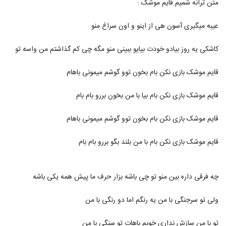
متن ترانه شمیم قایم موشک :
2169
عیبه میگیری آسون هی از اینو و اون سراغ منو
Shahrad Begoo To Ham Mesle Mani
۲۶۵ بازدید
2170
کاشکی یه روز بیادو خودت بیایو ببینی منو مگه چی کم گذاشتم من واسه تو
Shahrad Eshghe Paeizi
قایم موشک بازی نکن بام بخون توو گوشم میمونی باهام
۲۷۹ بازدید
2171
قایم موشک بازی نکن بام بیا با من بخون بررو بام بام
دانلود آهنگ شهراد خاطرات (Shahrad
قایم موشک بازی نکن بام بخون توو گوشم میمونی باهام
Khaterat)
2172
۲۶۰ بازدید
قایم موشک بازی نکن بام با من بلند بگو بررو بام بام
دانلود آهنگ شهراد سیستان دلداده
۲۵۷ بازدید
2173
چه فرقی داره بین منو تو چی باشه بزار حرف ما پیش همه یکی باشه
شهرام بهزادپور آهنگ قرعه خوشبختی
ولی تو سرجنگی با من یه رنگم اما دو رنگی با من
۲۹۱ بازدید
2174
تو با من سازش نداری خوبم باهات تو سنگی با من