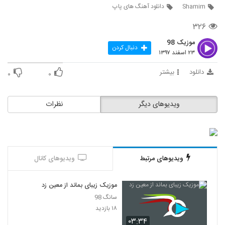
Shamim
دانلود آهنگ های پاپ
Farshid Shabani Bebakhsh
۳۲۶
۲۵۴ بازدید
2181
موزیک 98
دنبال کردن
۲۳ اسفند ۱۳۹۷
Saeed Aram Ki Sokoutamo Shenide
۲۲۶ بازدید
دانلود
بیشتر
2182
۰
۰
دانلود آهنگ مانی زندی خودت خواستی
ویدیوهای دیگر
نظرات
۲۴۳ بازدید
2183
دانلود آهنگ جدید و زیبای محمد بیگی با نام
موج عشق
2184
۵۶۳ بازدید
ویدیوهای مرتبط
ویدیوهای کانال
دانلود آهنگ عاشقتم جونم (به همراهی مرسانا)
موزیک زیبای بماند از معین زد
از سامیر
2185
۱,۴۶۲ بازدید
سانگ 98
۱۸ بازدید
مرتضی راد آهنگ کوتاه نمیام
۰۳:۳۴