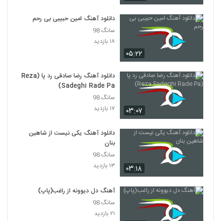
۳۷۲ بازدید
2186
دانلود آهنگ امین حبیبی بی رحم
سانگ 98
دانلود آهنگ آموزا گیان از فریبرز نامداری
۱۸ بازدید
۱,۱۸۵ بازدید
2187
۰۵:۲۲
دانلود آهنگ محمد حسینی عکس سلفی
دانلود آهنگ رضا صادقی رد پا (Reza
(Mohammad Hosseini Akse Selfi)
2188
Sadeghi Rade Pa)
۲۷۱ بازدید
سانگ 98
۱۷ بازدید
Valayar Teflaki
۰۳:۰۷
۳۹۸ بازدید
2189
دانلود آهنگ یکی نیست از شاهین
بنان
دانلود آهنگ بو قیز از شهروز اجمالی
سانگ 98
۱,۲۱۱ بازدید
2190
۱۳ بازدید
۰۳:۱۸
آهنگ با تو از احسان صادقی(پاپ)
آهنگ دل دیوونه از راغب(پاپ)
۲۸۷ بازدید
سانگ 98
2191
۲۱ بازدید