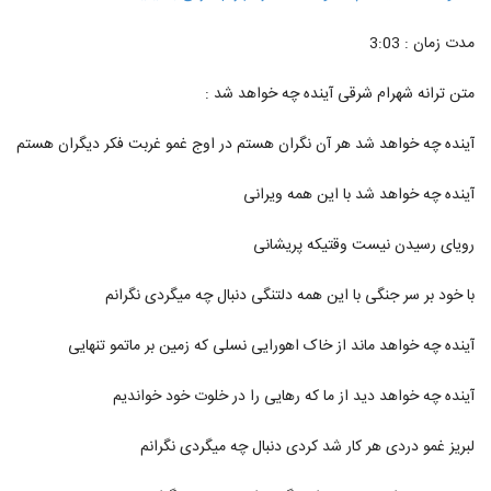
2124
مدت زمان : 3:03
آهنگ فصل پنجم از حمید ترابی(پاپ)
۲۵۶ بازدید
متن ترانه شهرام شرقی آینده چه خواهد شد :
2125
آینده چه خواهد شد هر آن نگران هستم در اوج غمو غربت فکر دیگران هستم
هومن شاهی آهنگ بی تو
۴۲۱ بازدید
2126
آینده چه خواهد شد با این همه ویرانی
دانلود آهنگ بهزاد لیتو خدا شکر
رویای رسیدن نیست وقتیکه پریشانی
۲,۱۵۷ بازدید
2127
با خود بر سر جنگی با این همه دلتنگی دنبال چه میگردی نگرانم
تی ام بکس آهنگ رسممونه
آینده چه خواهد ماند از خاک اهورایی نسلی که زمین بر ماتمو تنهایی
۹۶۳ بازدید
2128
آینده چه خواهد دید از ما که رهایی را در خلوت خود خواندیم
موزیک زیبای فقط واسه من از خشایار اس آر
۳۵۳ بازدید
لبریز غمو دردی هر کار شد کردی دنبال چه میگردی نگرانم
2129