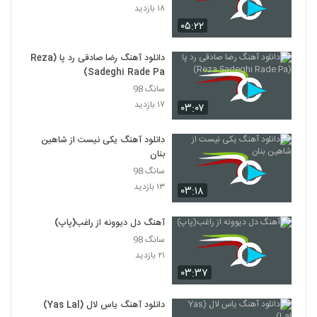
۱۸ بازدید
دانلود آهنگ حمید مدنی آخرین حیله تو
۰۵:۲۲
۳۸۲ بازدید
2147
دانلود آهنگ رضا صادقی رد پا (Reza
دانلود آهنگ جدید و زیبای نوید ترکان با نام
Sadeghi Rade Pa)
سئوگیلیم
2148
سانگ 98
۳۵۱ بازدید
۱۷ بازدید
۰۳:۰۷
دانلود آهنگ عاشقت شدم از کیان (I)
۳۷۱ بازدید
دانلود آهنگ یکی نیست از شاهین
2149
بنان
سانگ 98
دانلود آهنگ جدید و زیبای راما برومند با نام
۱۳ بازدید
نفس
۰۳:۱۸
2150
۳۳۲ بازدید
آهنگ دل دیوونه از راغب(پاپ)
آهنگ ناز نکن از امید شیرازی(پاپ)
سانگ 98
۳۸۷ بازدید
2151
۲۱ بازدید
۰۳:۳۷
آهنگ آسون از اشکان سلیم(پاپ)
دانلود آهنگ یاس لال (Yas Lal)
۳۰۵ بازدید
2152