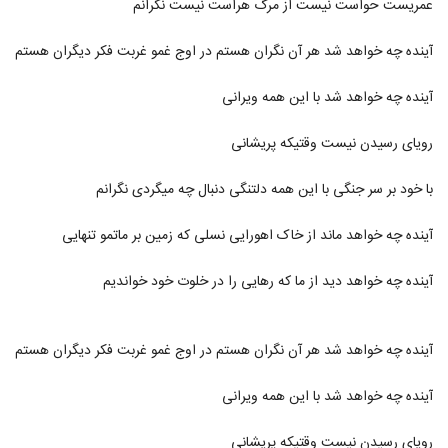
عمریست حواست نیست از مرگ هراست نیست نگرانم
دانلود آهنگ جدید و زیبای مشتاق (I) با نام
جوونی
2130
۴۱۷ بازدید
آینده چه خواهد شد هر آن نگران هستم در اوج غمو غربت فکر دیگران هستم
آهنگ پروفشنال از سپهر خلسه(رپ)
آینده چه خواهد شد با این همه ویرانی
۸۸۳ بازدید
2131
رویای رسیدن نیست وقتیکه پریشانی
ادی عطار آهنگ منو دوست داری
با خود بر سر جنگی با این همه دلتنگی دنبال چه میگردی نگرانم
۵۱۲ بازدید
2132
آینده چه خواهد ماند از خاک اهورایی نسلی که زمین بر ماتمو تنهایی
دانلود آهنگ اپیکور باند بالاتر
۴۹۰ بازدید
2133
آینده چه خواهد دید از ما که رهایی را در خلوت خود خواندیم
آهنگ لوطفن بو دفعه گئتمه از مسعود
جودت(پاپ)
آینده چه خواهد شد هر آن نگران هستم در اوج غمو غربت فکر دیگران هستم
2134
۳۰۶ بازدید
آینده چه خواهد شد با این همه ویرانی
دانلود آهنگ نمیخوام باور کنم از رضا اسلامی
۲۸۱ بازدید
2135
رویای رسیدن نیست وقتیکه پریشانی