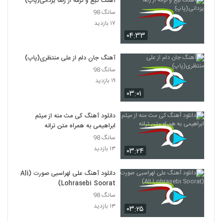
آهنگ تیغ و ترمه از رضا یزدانی(پاپ)
۳۴۲ بازدید
2158
سانگ 98
۱۷ بازدید
دانلود آهنگ علی سدلی بی تاب دلم
۰۴:۳۳
۳۵۱ بازدید
2159
آهنگ جان دلم از علی منتظری(پاپ)
سانگ 98
موزیک زیبای بارون از بیژن زارع
۱۹ بازدید
۲۵۰ بازدید
2160
۰۳:۰۱
دانلود آهنگ خاتون از امیر موجودی
دانلود آهنگ کی مث منه از میثم
۳۹۲ بازدید
ابراهیمی به همراه متن ترانه
2161
سانگ 98
۱۳ بازدید
۰۳:۲۴
Shahryar Malek To Age Jam Bodi
۲۹۹ بازدید
2162
دانلود آهنگ علی لهراسبی صورت (Ali
Lohrasebi Soorat)
آهنگ قایم موشک از شمیم(پاپ)
سانگ 98
۳۲۶ بازدید
۱۳ بازدید
2163
۰۳:۲۵