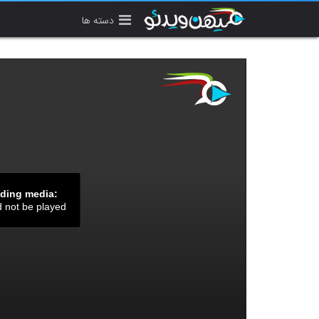
دسته ها
ading media:
d not be played