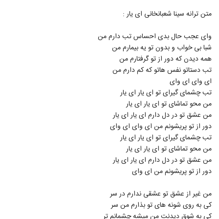
613
۱,۹۷۰ بازدید
متن ترانه سینا شعبانخانی ای یار :
دانلود آهنگ اشکان ورمزیار صورت ماهت
وای عجب حال بدی احساس تب دارم من
(Ashkan Varmazyar Sorat Mahet)
614
شبا بی خواب و بدون تو یه بیمارم من
۱,۴۵۷ بازدید
همه دیدن که دور از تو گرفتارم من
محسن چاوشی - موزیک ویدئو زیبا شرمساری
تب دستاتو نفس هاتو که کم دارم من
- انتخابات 96 - آهنگ جدید محسن چاوشی
ای وای ای وای
615
۸۵۳ بازدید
تب چشمای گیرای تو ای یار ای یار
من محو تماشای تو ای یار ای یار
محسن چاوشی - در آستانه پیری (موزیک)
من عشق تو در دل دارم ای یار ای یار
۱,۰۴۹ بازدید
616
دور از تو پریشونم من ای وای ای وای
تب چشمای گیرای تو ای یار ای یار
محسن چاووشی ترانه ای برای خوزستان خواند
من محو تماشای تو ای یار ای یار
و ممنوع الکار شد (آهنگ جدید)
من عشق تو در دل دارم ای یار ای یار
617
۸۵۳ بازدید
دور از تو پریشونم من ای وای
آهنگ جدید محسن چاوشی با نام باز آمدم
"آهنگ جدید محسن چاوشی"
من غیر از عشق تو عشقی ندارم در سر
618
۱,۴۰۰ بازدید
کی به روی شونه های تو بذارم من سر
کی به شوق دیدنت من میشه چشمانم تر