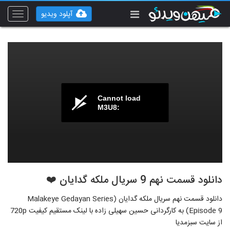
آپلود ویدیو
Toggle
vigation
Cannot load
M3U8:
دانلود قسمت نهم 9 سریال ملکه گدایان ❤️
دانلود قسمت نهم سریال ملکه گدایان (Malakeye Gedayan Series
Episode 9) به کارگردانی حسین سهیلی زاده با لینک مستقیم کیفیت 720p
از سایت سبزمدیا