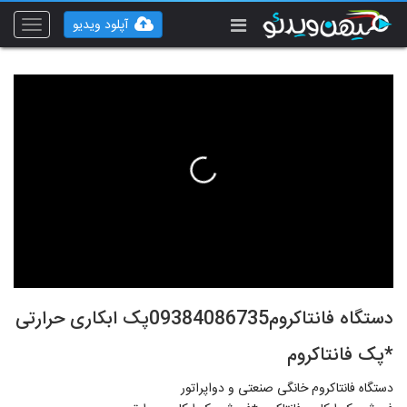
آپلود ویدیو
Toggle
vigation
دستگاه فانتاکروم09384086735پک ابکاری حرارتی
*پک فانتاکروم
دستگاه فانتاکروم خانگی صنعتی و دواپراتور