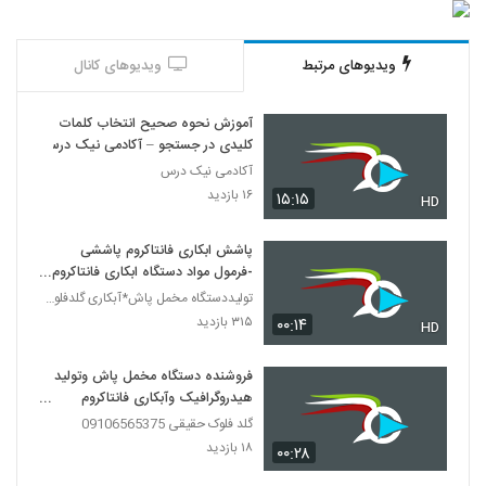
ویدیوهای مرتبط
ویدیوهای کانال
آموزش نحوه صحیح انتخاب کلمات
کلیدی در جستجو – آکادمی نیک درس
آکادمی نیک درس
۱۶ بازدید
۱۵:۱۵
HD
پاشش ابکاری فانتاکروم پاششی
-فرمول مواد دستگاه ابکاری فانتاکروم-
دستگاه مخمل پاش
تولیددستگاه مخمل پاش*آبکاری گلدفلوک 09106565375
۳۱۵ بازدید
۰۰:۱۴
HD
فروشنده دستگاه مخمل پاش وتولید
هیدروگرافیک وآبکاری فانتاکروم
09362022208
گلد فلوک حقیقی 09106565375
۱۸ بازدید
۰۰:۲۸