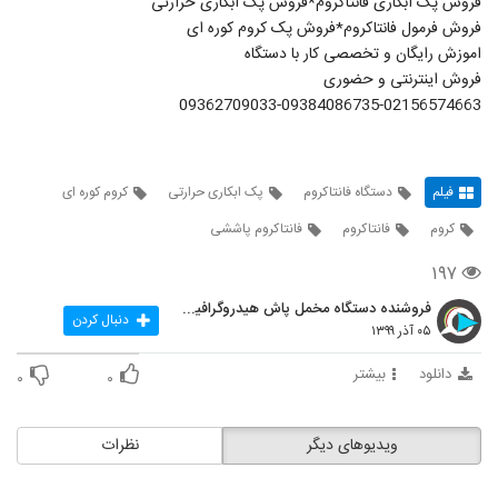
فروش پک ابکاری فانتاکروم*فروش پک ابکاری حرارتی
فروش فرمول فانتاکروم*فروش پک کروم کوره ای
اموزش رایگان و تخصصی کار با دستگاه
فروش اینترنتی و حضوری
09362709033-09384086735-02156574663
فیلم
دستگاه فانتاکروم
پک ابکاری حرارتی
کروم کوره ای
کروم
فانتاکروم
فانتاکروم پاششی
۱۹۷
فروشنده دستگاه مخمل پاش هیدروگرافیک و ابکاری
دنبال کردن
۰۵ آذر ۱۳۹۹
دانلود
بیشتر
۰
۰
ویدیوهای دیگر
نظرات