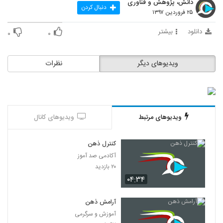
دانش، پژوهش و فناوری
79
دنبال کردن
۲۵ فروردین ۱۳۹۷
030080 - زندگی خوب
دانلود
بیشتر
۰
۰
۶۴۲ بازدید
80
ویدیوهای دیگر
نظرات
030081 - هدف زندگی
۷۱۴ بازدید
81
030082 - مشکل بی هویتی
ویدیوهای مرتبط
ویدیوهای کانال
۶۰۲ بازدید
82
کنترل ذهن
030083 - مشکل بی هویتی
آکادمی صد آموز
۶۰۴ بازدید
83
۲۰ بازدید
۰۴:۳۴
030084 - فلسفه ریاضی
۵۵۷ بازدید
آرامش ذهن
84
آموزش و سرگرمی