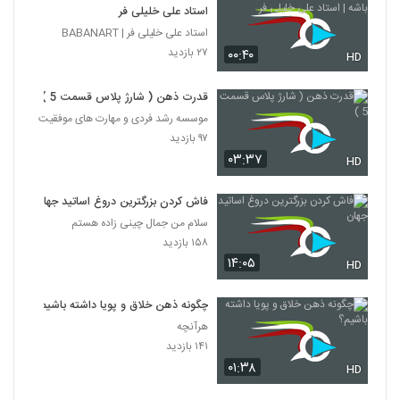
۴۸۶ بازدید
استاد علی خلیلی فر
96
استاد علی خلیلی فر | BABANART
۲۷ بازدید
۰۰:۴۰
030097 - منطق سری اول
HD
۴۷۱ بازدید
97
قدرت ذهن ( شارژ پلاس قسمت 5 )
موسسه رشد فردی و مهارت های موفقیت
030098 - منطق سری اول
۹۷ بازدید
۵۱۳ بازدید
98
۰۳:۳۷
HD
030099 - منطق سری اول
فاش کردن بزرگترین دروغ اساتید جهان
۵۳۷ بازدید
سلام من جمال چینی زاده هستم
99
۱۵۸ بازدید
۱۴:۰۵
HD
030100 - منطق سری اول
۴۶۲ بازدید
100
چگونه ذهن خلاق و پویا داشته باشیم؟
هرآنچه
030101 - منطق سری اول
۱۴۱ بازدید
۵۲۲ بازدید
۰۱:۳۸
101
HD