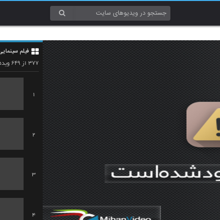
فیلم سینمایی
۶۴۹
۳۷۷
از
ویدئ
1
2
3
4