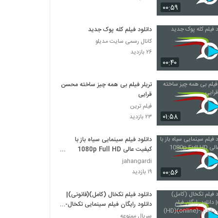
۰۰:۵۹
دانلود فیلم ایرانی لاک قرمز
دانلود فیلم کله پوک جدید
۳,۳۵۸ بازدید
کانال رسمی سایت مدیلو
۲۶ بازدید
دانلود فیلم سینمایی در کمال خونسردی
۰۰:۴۰
۱,۱۷۱ بازدید
تریلر فیلم بی همه چیز ساخته محسن
قرایی
دانلود فیلم ناردون
فیلم ترین
۱,۳۱۵ بازدید
۰۱:۵۸
۲۳ بازدید
دانلود فیلم سینمایی سیاه باز با
دانلود فیلم وروجک ها با لینک مستقیم و کیفیت
عالی
کیفیت عالی 1080p Full HD
۲,۰۳۵ بازدید
BluRay
jahangardi
۰۰:۵۶
۱۹ بازدید
فیلم ایرانی من کارگرم
۲,۱۲۳ بازدید
دانلود فیلم تکخال (کامل)(قانونی)|
دانلود رایگان فیلم سینمایی تکخال-
(online)(HD)
سریال ممنوعه