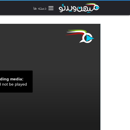
دسته ها
ading media:
d not be played