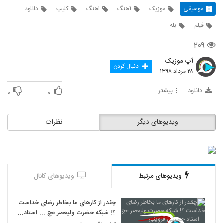
موسیقی
موزیک
آهنگ
اهنگ
کلیپ
دانلود
فیلم
بله
۲۰۹
آپ موزیک
دنبال کردن
۲۸ مرداد ۱۳۹۸
دانلود
بیشتر
۰
۰
ویدیوهای دیگر
نظرات
ویدیوهای مرتبط
ویدیوهای کانال
چقدر از کارهای ما بخاطر رضای خداست
؟! شبکه حضرت ولیعصر عج ... استاد
حسینی قزوینی