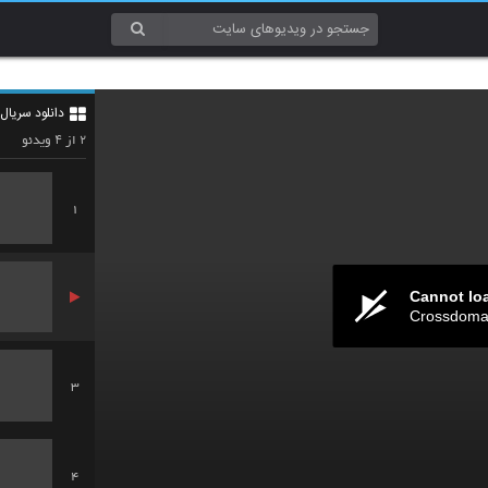
دانلود سریا
۴
۲
از
ویدئو
1
Cannot lo
Crossdomai
3
4