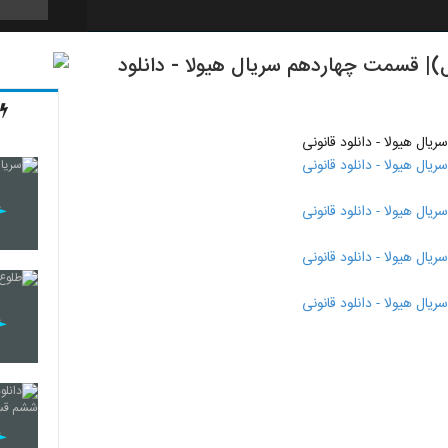
 قسمت 14(سریال)(کامل)| قسمت چهاردهم سریال هیولا - دانلود