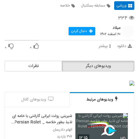
ورزشی
مسابقه بسکتبال
خلاصه
۳۳۴
میلاد
دنبال کردن
۲۰ اسفند ۱۴۰۲
دانلود
بیشتر
۰
۰
ویدیوهای دیگر
نظرات
ویدیوهای مرتبط
ویدیوهای کانال
شیرینی رولت ایرانی گارانتی با خامه ای
لذیذ بطور خلاصه Persian Rolet _
Episode 38 short cut
الهام دادرسان
۳۰۷ بازدید
۱۲:۱۵
HD