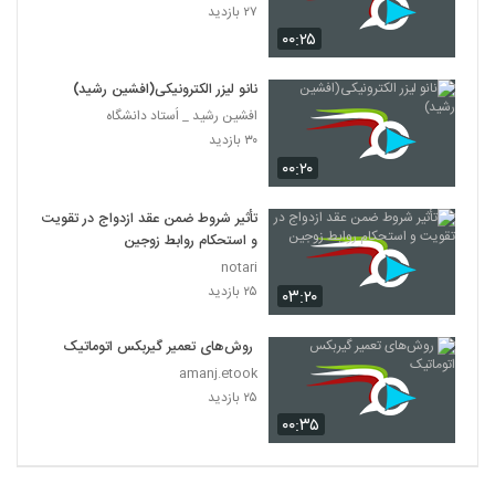
۲۷ بازدید
۰۰:۲۵
نانو لیزر الکترونیکی(افشین رشید)
افشین رشید _ اُستاد دانشگاه
۳۰ بازدید
۰۰:۲۰
تأثیر شروط ضمن عقد ازدواج در تقویت
و استحکام روابط زوجین
notari
۲۵ بازدید
۰۳:۲۰
روش‌های تعمیر گیربکس اتوماتیک
amanj.etook
۲۵ بازدید
۰۰:۳۵