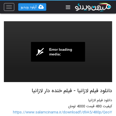
آپلود ویدیو
Toggle
vigation
Error loading
media:
دانلود فیلم لازانیا - فیلم خنده دار لازانیا
دانلود فیلم لازانیا
کیفیت 480 قیمت 4000 تومان
https://www.salamcinama.ir/downloadf/d9A5/480p/QeoY