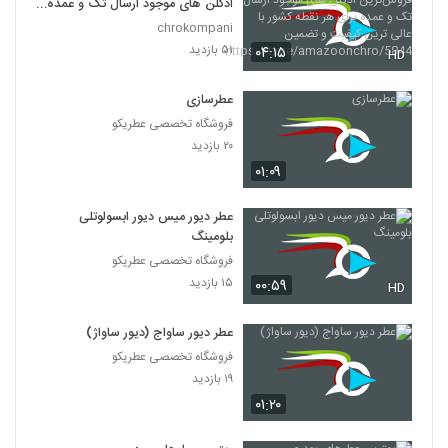
ادکلن های موجود ارسال تک و عمده
برای هر نقطه کشور با عالی ترین
chrokompani
کیفیت و تضمین
۵۱ بازدید
۰۴:۱۵
HD
https://t.me/amazoonchro/58
44
عطرسازی
فروشگاه تخصصی عطریکو
۲۰ بازدید
۰۱:۰۹
عطر دیور میس دیور ابسولوتلی
بلومینگ
فروشگاه تخصصی عطریکو
۱۵ بازدید
۰۰:۵۹
HD
عطر دیور ساواج (دیور ساواژ)
فروشگاه تخصصی عطریکو
۱۹ بازدید
۰۱:۲۰