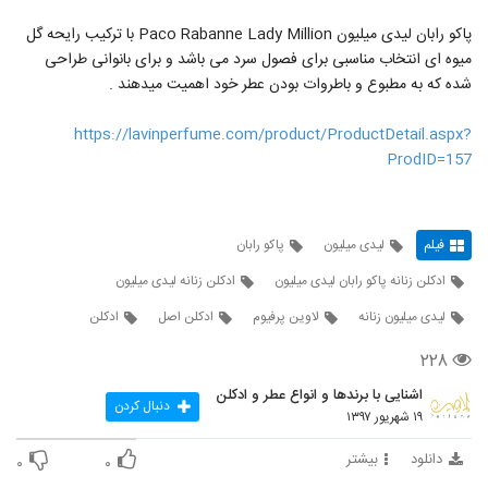
پاکو رابان لیدی میلیون Paco Rabanne Lady Million با ترکیب رایحه گل
میوه ای انتخاب مناسبی برای فصول سرد می باشد و برای بانوانی طراحی
شده که به مطبوع و باطروات بودن عطر خود اهمیت میدهند .
https://lavinperfume.com/product/ProductDetail.aspx?
ProdID=157
فیلم
لیدی میلیون
پاکو رابان
ادکلن زنانه پاکو رابان لیدی میلیون
ادکلن زنانه لیدی میلیون
لیدی میلیون زنانه
لاوین پرفیوم
ادکلن اصل
ادکلن
۲۲۸
اشنایی با برندها و انواع عطر و ادکلن
دنبال کردن
۱۹ شهریور ۱۳۹۷
دانلود
بیشتر
۰
۰