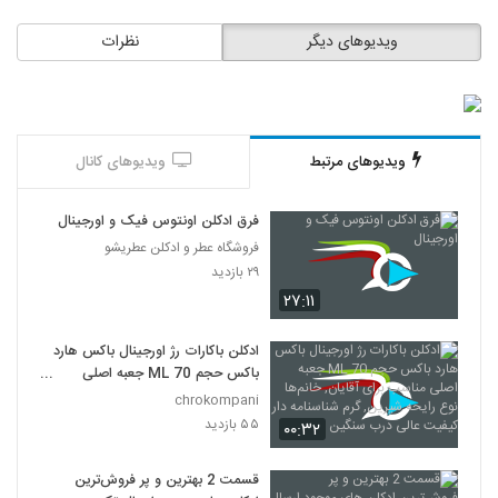
ویدیوهای دیگر
نظرات
ویدیوهای مرتبط
ویدیوهای کانال
فرق ادکلن اونتوس فیک و اورجینال
فروشگاه عطر و ادکلن عطریشو
۲۹ بازدید
۲۷:۱۱
ادکلن باکارات رژ اورجینال باکس هارد
باکس حجم ML 70 جعبه اصلی
مناسب برای آقایان, خانم‌ها نوع رایحه
chrokompani
شیرین, گرم شناسنامه دار کیفیت عالی
۵۵ بازدید
۰۰:۳۲
درب سنگین
قسمت 2 بهترین و پر فروش‌ترین