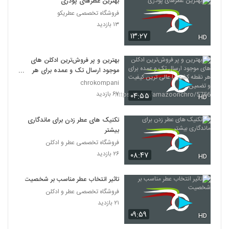
بهترین عطرهای پودری
فروشگاه تخصصی عطریکو
۱۳ بازدید
۱۳:۲۷
HD
بهترین و پر فروش‌ترین ادکلن های
موجود ارسال تک و عمده برای هر
نقطه کشور با عالی ترین کیفیت و
chrokompani
تضمین
۶۷ بازدید
۰۴:۵۵
HD
https://t.me/amazoonchro/57
56
تکنیک های عطر زدن برای ماندگاری
بیشتر
فروشگاه تخصصی عطر و ادکلن
۲۶ بازدید
۰۸:۴۷
HD
تاثیر انتخاب عطر مناسب بر شخصیت
فروشگاه تخصصی عطر و ادکلن
۲۱ بازدید
۰۹:۵۹
HD