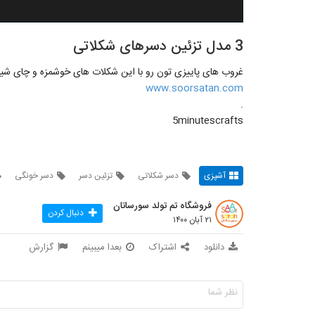
3 مدل تزئین دسرهای شکلاتی
غروب های پاییزی تون رو با این شکلات های خوشمزه و چای شیر
www.soorsatan.com
.
5minutescrafts
آشپزی
دسر شکلاتی
تزئین دسر
دسر خونگی
فروشگاه تم تولد سورساتان
دنبال کردن
۲۱ آبان ۱۴۰۰
دانلود
اشتراک
بعدا میبینم
گزارش