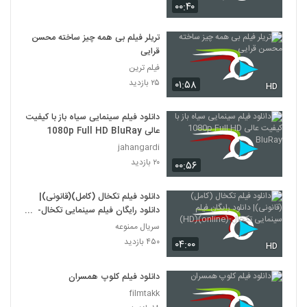
۰۰:۴۰
دانلود فیلم وروجک ها با لینک مستقیم و
کیفیت عالی
تریلر فیلم بی همه چیز ساخته محسن
19
۲,۰۳۵ بازدید
قرایی
فیلم ترین
فیلم ایرانی من کارگرم
۲۵ بازدید
۰۱:۵۸
HD
۲,۱۲۳ بازدید
20
دانلود فیلم سینمایی سیاه باز با کیفیت
عالی 1080p Full HD BluRay
دانلود فیلم سینمایی بیتابی بیتا
jahangardi
۱,۳۲۶ بازدید
21
۲۰ بازدید
۰۰:۵۶
دانلود فیلم اطراف آرامش با کیفیت عالی
دانلود فیلم تکخال (کامل)(قانونی)|
۴۶۳ بازدید
22
دانلود رایگان فیلم سینمایی تکخال-
(online)(HD)
سریال ممنوعه
۴۵۰ بازدید
دانلود فیلم بغض با کیفیت عالی
۰۴:۰۰
HD
۱,۵۰۱ بازدید
23
دانلود فیلم کلوپ همسران
filmtakk
دانلود فیلم قصه پریا به کارگردانی فریدون