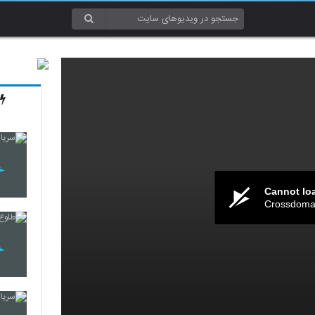
Cannot lo
Crossdomai