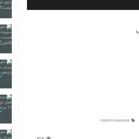
ا
mamnooeseries
۳۱۲