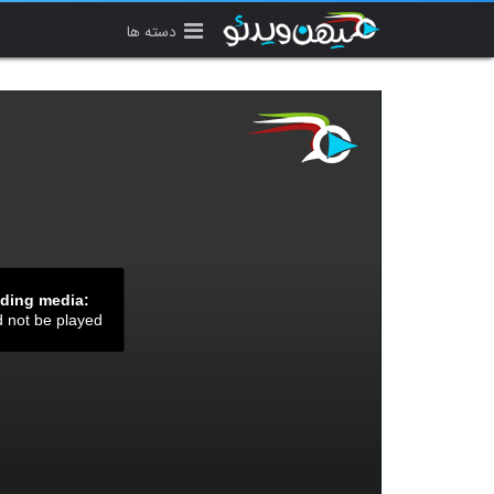
دسته ها
ading media:
d not be played