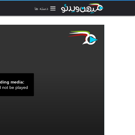
دسته ها
ading media:
d not be played