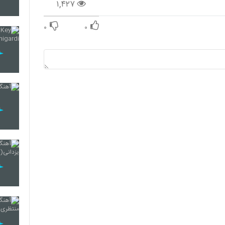
۱,۴۲۷
۰
۰
139
140
141
142