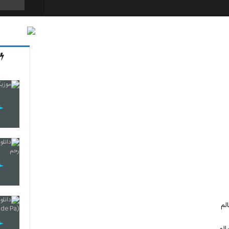
128
129
130
131
لم
132