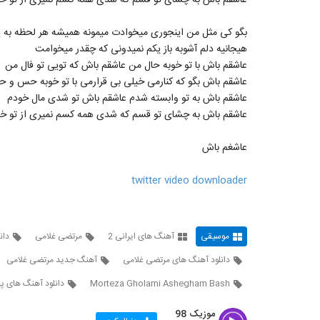
عاشقم باش به چشای تو قسم که شدی همه کسم نمیری از تو خی
بگو کی مثل من اینجوری میخوادت میمونه همیشه هر لحظه به 
هیجانیه دلم آشوبه باز یکم نمیدونی که چقدر میخوامت
عاشقم باش با تو خوبه حال من عاشقم باش که تویی تو فال من
عاشقم باش بگو که کنارمی خیلی بی قرارمی با تو خوبه حس و حا
عاشقم باش به تو وابسته شدم عاشقم باش تو شدی مال خودم
عاشقم باش به چشای تو قسم که شدی همه کسم نمیری از تو خی
عاشغم باش
twitter video downloader
موسیقی
آهنگ های ایرانی 2
مرتضی غلامی
دان
دانلود آهنگ های مرتضی غلامی
آهنگ جدید مرتضی غلامی
Morteza Gholami Ashegham Bash
دانلود آهنگ های پ
موزیک 98