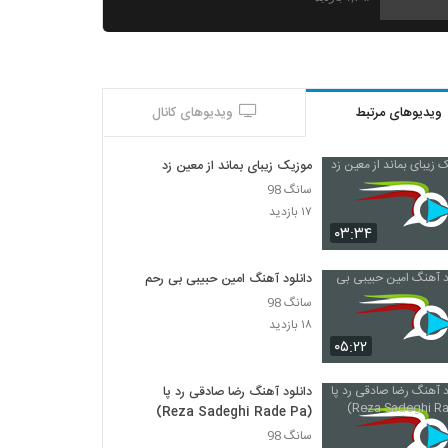
دانلود آهنگ دنیای خیالی از ناصر صدر
۸۳۶ بازدید
ویدیوهای مرتبط
ویدیوهای کانال
Amir hossein modares Khabo Roya
۶۱۶ بازدید
موزیک زیبای بماند از معین زد
سانگ 98
آهنگ فکر تو از محسن یگانه(پاپ)
۱۷ بازدید
۱,۸۵۲ بازدید
۰۳:۳۴
دانلود آهنگ امین حبیبی بی رحم
آهنگ مهدی احمدوند بنام دیوار
سانگ 98
۲,۱۳۱ بازدید
۱۸ بازدید
۰۵:۲۲
دانلود آهنگ مصطفی پاشایی فقط عشق
۱,۰۱۵ بازدید
دانلود آهنگ رضا صادقی رد پا
(Reza Sadeghi Rade Pa)
سانگ 98