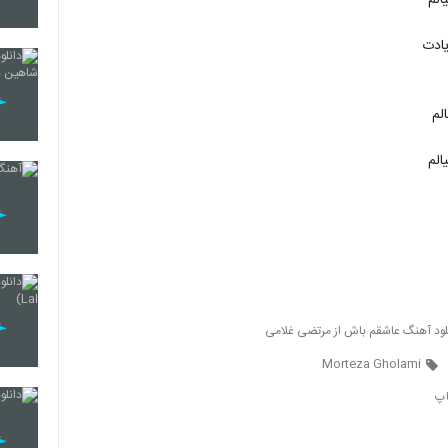
الم
133
یادت
لم
134
الم
135
136
لود آهنگ عاشقم باش از مرتضی غلامی
137
Morteza Gholami
اپ
138