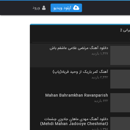
دانلود آهنگ آقای داماد از آرمین نصرتی به همراه
متن ترانه
ورود
آپلود ویدیو
۴,۹۲۱ بازدید
آهنگ گلپری جون از آرمین نصرتی(پاپ)
انی 2
۹,۰۶۸ بازدید
دانلود آهنگ مرتضی غلامی عاشقم باش
۱,۴۲۷ بازدید
آهنگ کمر باریک از وحید فریاد(پاپ)
۲,۴۴۲ بازدید
Mahan Bahramkhan Ravanparish
۶۲۲ بازدید
دانلود آهنگ مهدی ماهان جادوی چشمات
(Mehdi Mahan Jadooye Cheshmat)
۱,۳۹۶ بازدید