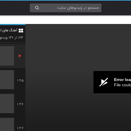
122
آهنگ های ایر
123
۱۴۲
۱۲۴
از
ویدئو
Error lo
125
File coul
126
127