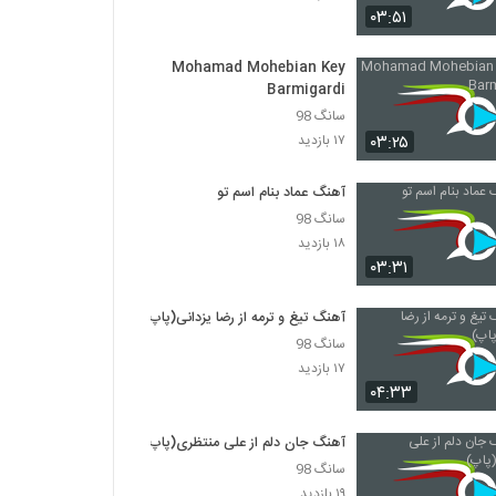
۰۳:۵۱
آهنگ باشه از مجید اصلاحی(پاپ)
Mohamad Mohebian Key
۱,۲۵۳ بازدید
Barmigardi
سانگ 98
دانلود آهنگ فاتح نورایی عزیزم چته
۰۳:۲۵
۱۷ بازدید
۱,۰۸۹ بازدید
آهنگ عماد بنام اسم تو
سانگ 98
دانلود آهنگ هوروش بند خستم (Hoorosh
۱۸ بازدید
Band Khaastam)
۰۳:۳۱
۱,۷۰۸ بازدید
آهنگ تیغ و ترمه از رضا یزدانی(پاپ)
دانلود آهنگ وحید یگانه سن منیم سن
۱,۹۷۵ بازدید
سانگ 98
۱۷ بازدید
۰۴:۳۳
آهنگ جان دلم از علی منتظری(پاپ)
سانگ 98
۱۹ بازدید