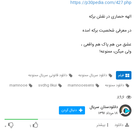
https://p30pedia.com/427.php
الهه حصاری در نقش برکه
در معرفی شخصیت برکه امده
عشق من هم پاک هم واقعی ،
ولی میگن، ممنوعه!
فیلم
دانلود سریال ممنوعه
دانلود قانونی سریال ممنوعه
دانلود ممنوعه
mamnooeseris
svdhg llkui
mamnooe
۸۹۶
دانلودستان سریال
دنبال کردن
۱۸ مرداد ۱۳۹۷
دانلود
بیشتر
۰
۱