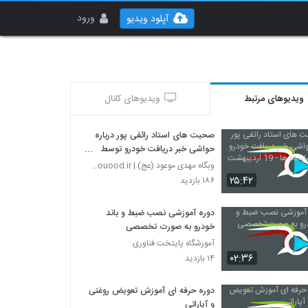
ورود
آپلود ویدیو
ویدیوهای مرتبط
ویدیوهای کانال
صحبت های استاد رائفی پور درباره
حواشی خبر دریافت خودرو توسط
نماینده ها - 19 اردیبهشت 1402
وبگاه مهدی موعود (عج) | mahdimouood.ir
۲۵:۴۲
۱۸۶ بازدید
دوره آموزشی نصب ضبط و باند
خودرو به صورت تخصصی
آموزشگاه پایتخت فناوری
۰۲:۳۶
۱۴ بازدید
دوره حرفه ای آموزش تعویض روغنی
و آپاراتی