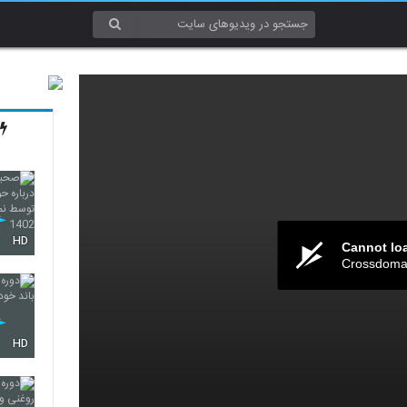
HD
Cannot lo
Crossdomai
HD